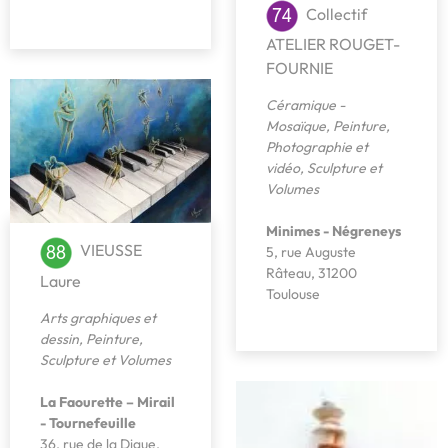
Collectif
ATELIER ROUGET-
FOURNIE
Céramique -
Mosaïque
,
Peinture
,
Photographie et
vidéo
,
Sculpture et
Volumes
Minimes - Négreneys
VIEUSSE
5, rue Auguste
Râteau, 31200
Laure
Toulouse
Arts graphiques et
dessin
,
Peinture
,
Sculpture et Volumes
La Faourette – Mirail
- Tournefeuille
36, rue de la Digue,