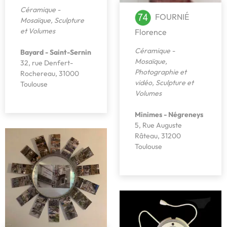
Céramique -
FOURNIÉ
Mosaïque
,
Sculpture
et Volumes
Florence
Céramique -
Bayard - Saint-Sernin
Mosaïque
,
32, rue Denfert-
Photographie et
Rochereau, 31000
vidéo
,
Sculpture et
Toulouse
Volumes
Minimes - Négreneys
5, Rue Auguste
Râteau, 31200
Toulouse