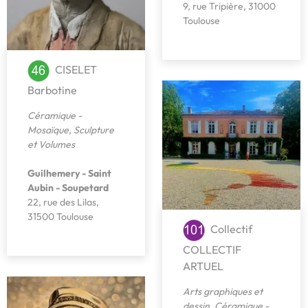
9, rue Tripière, 31000
Toulouse
CISELET
Barbotine
Céramique -
Mosaïque
,
Sculpture
et Volumes
Guilhemery - Saint
Aubin - Soupetard
22, rue des Lilas,
31500 Toulouse
Collectif
COLLECTIF
ARTUEL
Arts graphiques et
dessin
,
Céramique -