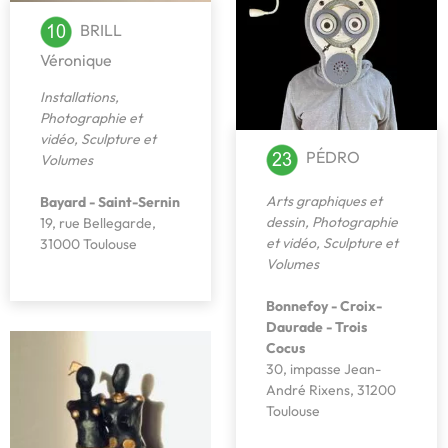
BRILL
Véronique
Installations
,
Photographie et
vidéo
,
Sculpture et
PÉDRO
Volumes
Arts graphiques et
Bayard - Saint-Sernin
dessin
,
Photographie
19, rue Bellegarde,
et vidéo
,
Sculpture et
31000 Toulouse
Volumes
Bonnefoy - Croix-
Daurade - Trois
Cocus
30, impasse Jean-
André Rixens, 31200
Toulouse