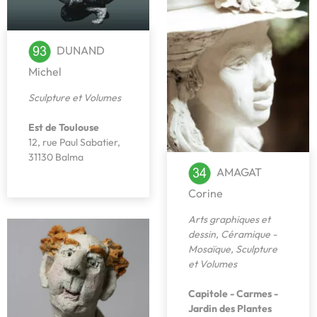
DUNAND
Michel
Sculpture et Volumes
Est de Toulouse
12, rue Paul Sabatier,
31130 Balma
AMAGAT
Corine
Arts graphiques et
dessin
,
Céramique -
Mosaïque
,
Sculpture
et Volumes
Capitole - Carmes -
Jardin des Plantes