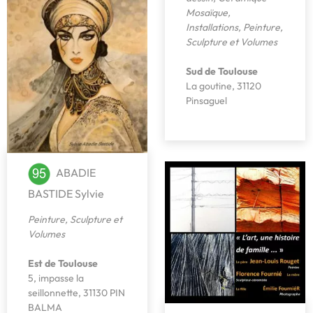
Mosaïque
,
Installations
,
Peinture
,
Sculpture et Volumes
Sud de Toulouse
La goutine, 31120
Pinsaguel
ABADIE
BASTIDE Sylvie
Peinture
,
Sculpture et
Volumes
Est de Toulouse
5, impasse la
seillonnette, 31130 PIN
BALMA