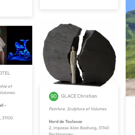
MOTEL
hie et
 Volumes
GLACE Christian
il -
Peinture
,
Sculpture et Volumes
, 31100
Nord de Toulouse
2, impasse Alain Bashung, 31140
Pechbonnieu