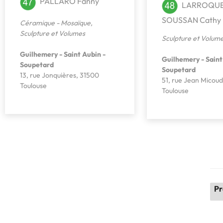
PALLARO Fanny
LARROQU
SOUSSAN Cathy
Céramique - Mosaïque
,
Sculpture et Volumes
Sculpture et Volum
Guilhemery - Saint Aubin -
Guilhemery - Saint
Soupetard
Soupetard
13, rue Jonquières, 31500
51, rue Jean Micou
Toulouse
Toulouse
Pr