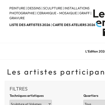
Aller
au
PEINTURE
|
DESSINS
|
SCULPTURE
|
INSTALLATIONS
PHOTOGRAPHIE
|
CERAMIQUE - MOSAIQUE
|
GRAFF
|
contenu
GRAVURE
principal
LISTE DES ARTISTES 2026
|
CARTE DES ATELIERS 2026
L’Edition 202
Les artistes participa
FILTRES
Techniques artistiques
Quartiers