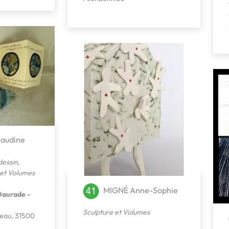
audine
dessin
,
 et Volumes
MIGNÉ Anne-Sophie
Daurade -
Sculpture et Volumes
deau, 31500