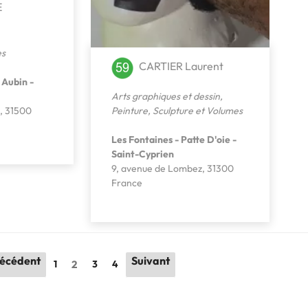
E
es
CARTIER Laurent
 Aubin -
Arts graphiques et dessin
,
Peinture
,
Sculpture et Volumes
d, 31500
Les Fontaines - Patte D'oie -
Saint-Cyprien
9, avenue de Lombez, 31300
France
écédent
Suivant
1
3
4
2