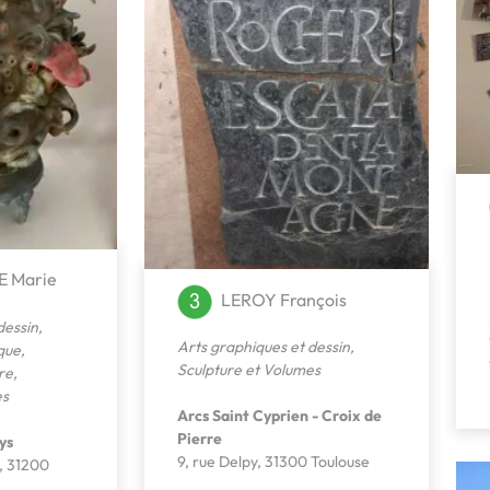
 Marie
LEROY François
dessin
,
Arts graphiques et dessin
,
que
,
Sculpture et Volumes
re
,
es
Arcs Saint Cyprien - Croix de
Pierre
ys
9, rue Delpy, 31300 Toulouse
, 31200