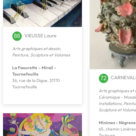
VIEUSSE Laure
Arts graphiques et dessin
,
Peinture
,
Sculpture et Volumes
La Faourette – Mirail -
Tournefeuille
CARNEVALE
36, rue de la Digue, 31170
Tournefeuille
Arts graphiques et 
Céramique - Mosaï
Installations
,
Peintu
Sculpture et Volum
Minimes - Négrene
65, chemin Linières
Toulouse