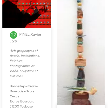
PINEL Xavier
- XP
Arts graphiques et
dessin
,
Installations
,
Peinture
,
Photographie et
vidéo
,
Sculpture et
Volumes
Bonnefoy - Croix-
Daurade - Trois
Cocus
16, rue Bourdon,
31200 Toulouse