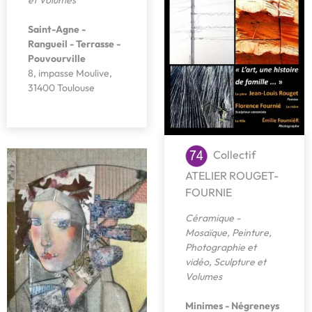
Saint-Agne -
Rangueil - Terrasse -
Pouvourville
8, impasse Moulive,
31400 Toulouse
Collectif
ATELIER ROUGET-
FOURNIE
Céramique -
Mosaïque
,
Peinture
,
Photographie et
vidéo
,
Sculpture et
Volumes
Minimes - Négreneys