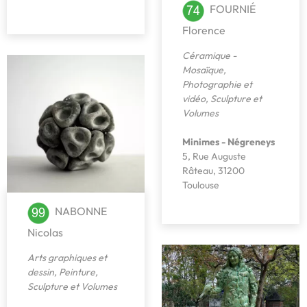
FOURNIÉ
Florence
Céramique -
Mosaïque
,
Photographie et
vidéo
,
Sculpture et
Volumes
Minimes - Négreneys
5, Rue Auguste
Râteau, 31200
Toulouse
NABONNE
Nicolas
Arts graphiques et
dessin
,
Peinture
,
Sculpture et Volumes