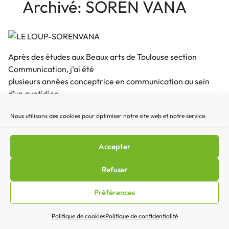
Archivé: SOREN VANA
Après des études aux Beaux arts de Toulouse section
Communication, j’ai été
plusieurs années conceptrice en communication au sein
d’un quotidien
régional toulousain
Nous utilisons des cookies pour optimiser notre site web et notre service.
Maintenant libre de toutes contraintes professionnelles je
profite de mon temps
libre pour peindre à l’acrylique sur des supports variés (
Accepter
bois, tissus cuir, etc),
J’ai dernièrement redécouvert la gouache et les encres.
Refuser
J’utilise aussi l’huile.
Mon projet découvrir la peinture à l’encaustique.
Préférences
Je modele aussi la terre, cuire mes créations en utilisant la
manière ancestrale du Raku.
Politique de cookies
Politique de confidentialité
J’expose seule mais la plus part du temps accompagnée