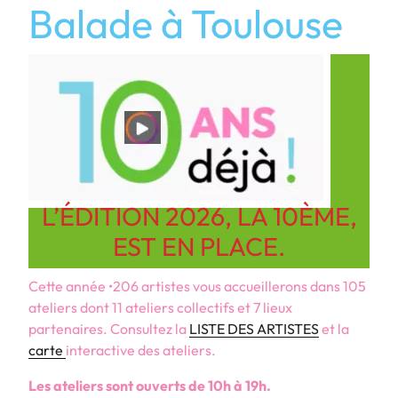
Balade à Toulouse
L’ÉDITION 2026, LA 10ÈME,
EST EN PLACE.
Cette année •206 artistes vous accueillerons dans 105
ateliers dont 11 ateliers collectifs et 7 lieux
partenaires. Consultez la
LISTE DES ARTISTES
et la
carte
interactive des ateliers.
Les ateliers sont ouverts de 10h à 19h.