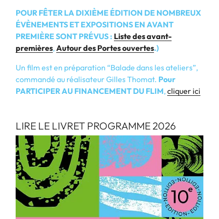
POUR FÊTER LA DIXIÈME ÉDITION DE NOMBREUX
É
V
È
NEMENTS ET EXPOSITIONS EN AVANT
PREMIÈRE SONT PRÉVUS :
Liste des avant-
premières
,
Autour des Portes ouvertes
.)
Un film est en préparation “Balade dans les ateliers”,
commandé au réalisateur Gilles Thomat.
Pour
PARTICIPER AU FINANCEMENT DU FLIM
,
cliquer ici
LIRE LE LIVRET PROGRAMME 2026