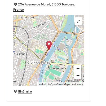
204 Avenue de Muret, 31300 Toulouse,
France
+
−
Leaflet
| ©
OpenStreetMap
contributors
Itinéraire