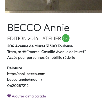
BECCO Annie
EDITION 2016 - ATELIER
54
204 Avenue de Muret 31300 Toulouse
Tram, arrêt "marcel Cavaillé Avenue de Muret"
Accès pour personnes à mobilité réduite
Peinture
http://anni-becco.com
becco.annie@neuf.fr
0
6
2
0
2
8
7
2
1
2
Ajouter à ma balade