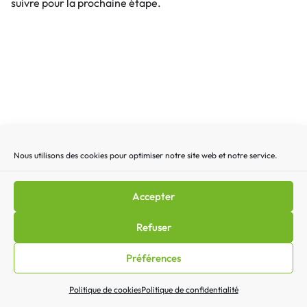
suivre pour la prochaine étape.
Recherche
Recherc
pour
Nous utilisons des cookies pour optimiser notre site web et notre service.
:
Accepter
Mentions légales
|
Lettre d’actualité
|
Gestion des
Refuser
cookies
|
Politique de confidentialité
|
Politique de cookies
(EU)
|
Contact
Préférences
Politique de cookies
Politique de confidentialité