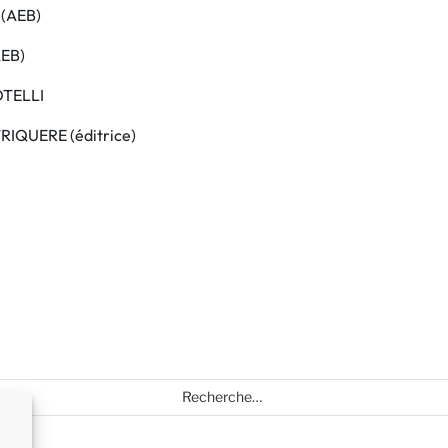
 (AEB)
AEB)
OTELLI
RIQUERE (éditrice)
Recherche
pour
: