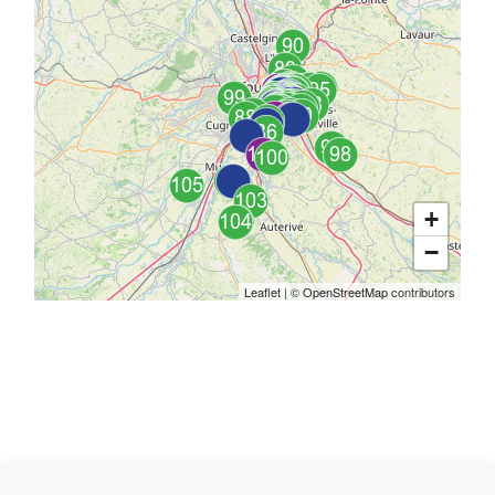
+
−
Leaflet
| ©
OpenStreetMap
contributors