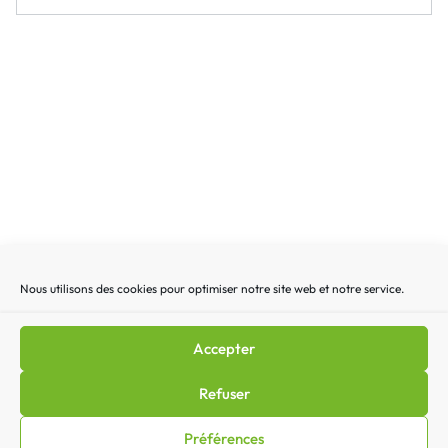
mail
Nous utilisons des cookies pour optimiser notre site web et notre service.
Recherche
Recherc
pour
:
Accepter
Mentions légales
|
Lettre d’actualité
|
Gestion des
Refuser
cookies
|
Politique de confidentialité
|
Politique de cookies
Préférences
(EU)
|
Contact