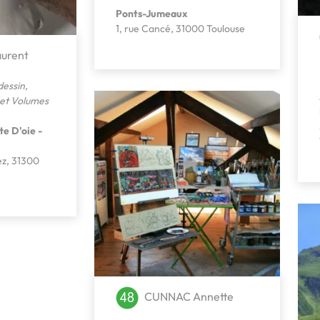
Ponts-Jumeaux
1, rue Cancé, 31000 Toulouse
urent
dessin
,
 et Volumes
te D'oie -
ez, 31300
CUNNAC Annette