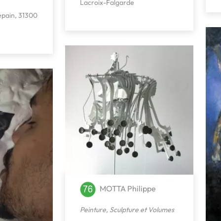
Lacroix-Falgarde
repain, 31300
MOTTA Philippe
Peinture
,
Sculpture et Volumes