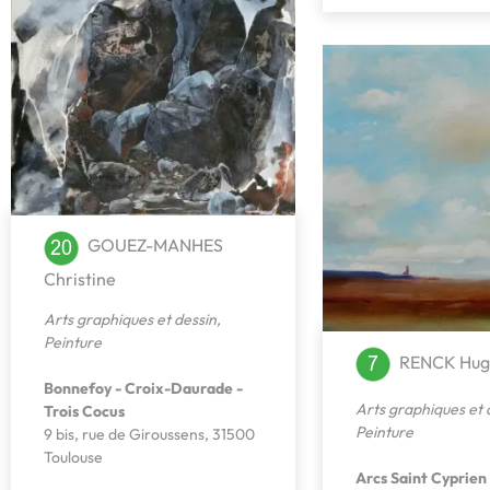
GOUEZ-MANHES
Christine
Arts graphiques et dessin
,
Peinture
RENCK Hug
Bonnefoy - Croix-Daurade -
Arts graphiques et 
Trois Cocus
Peinture
9 bis, rue de Giroussens, 31500
Toulouse
Arcs Saint Cyprien 