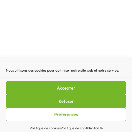
Nous utilisons des cookies pour optimiser notre site web et notre service.
Recherche
Recherc
pour
:
Accepter
Mentions légales
|
Lettre d’actualité
|
Gestion des
Refuser
cookies
|
Politique de confidentialité
|
Politique de cookies
Préférences
(EU)
|
Contact
Politique de cookies
Politique de confidentialité