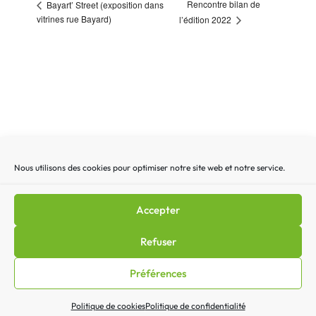
Rencontre bilan de
Bayart’ Street (exposition dans
vitrines rue Bayard)
l’édition 2022
Nous utilisons des cookies pour optimiser notre site web et notre service.
Recherche
Recherc
pour
:
Accepter
Mentions légales
|
Lettre d’actualité
|
Gestion des
Refuser
cookies
|
Politique de confidentialité
|
Politique de cookies
Préférences
(EU)
|
Contact
Politique de cookies
Politique de confidentialité