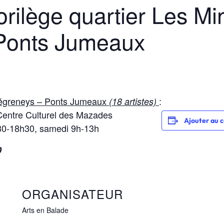
orilège quartier Les M
Ponts Jumeaux
 Négreneys – Ponts Jumeaux
:
(18 artistes)
 Centre Culturel des Mazades
Ajouter au c
h30-18h30, samedi 9h-13h
0
ORGANISATEUR
Arts en Balade