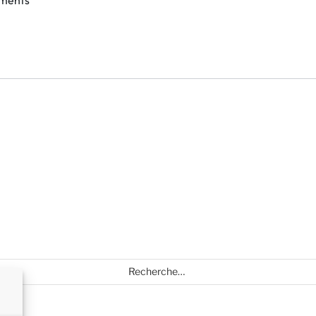
ements
Recherche
pour
: