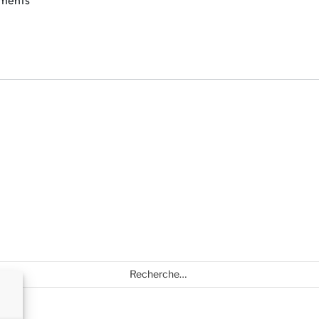
ements
Recherche
pour
: