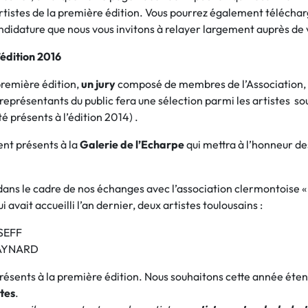
artistes de la première édition. Vous pourrez également téléchar
andidature que nous vous invitons à relayer largement auprès de 
’édition 2016
première édition,
un jury
composé de membres de l’Association, 
 représentants du public fera une sélection parmi les artistes so
té présents à l’édition 2014) .
nt présents à la
Galerie de l’Echarpe
qui mettra à l’honneur des
t dans le cadre de nos échanges avec l’association clermontoise «
 avait accueilli l’an dernier, deux artistes toulousains :
 SEFF
MAYNARD
présents à la première édition. Nous souhaitons cette année éten
stes
.