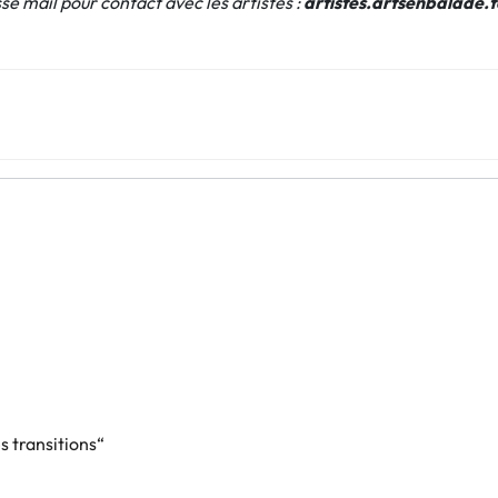
sse mail pour contact avec les artistes :
artistes.artsenbalade.
 transitions“