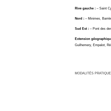
Rive gauche :
– Saint Cy
Nord
:
– Minimes, Barrièr
Sud Est
:
– Pont des dem
Extension géographiqu
Guilhemery, Empalot, Ré
MODALITÉS PRATIQUE