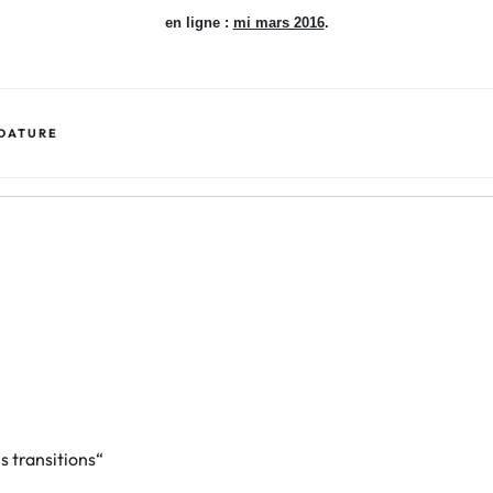
en ligne :
mi mars 2016
.
IDATURE
 transitions“