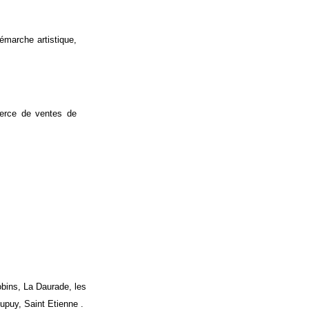
émarche artistique,
merce de ventes de
obins, La Daurade, les
upuy, Saint Etienne .