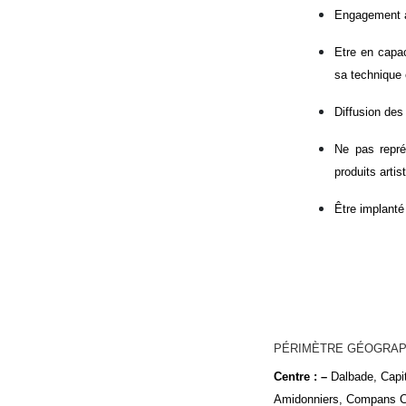
Engagement à 
Etre en capac
sa technique 
Diffusion des
Ne pas repré
produits artis
Être implanté
PÉRIMÈTRE GÉOGRAPH
Centre : –
Dalbade, Capit
Amidonniers, Compans Caf