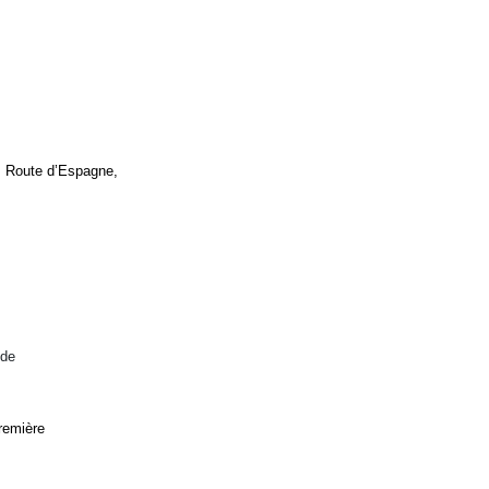
l, Route d’Espagne,
 de
remière