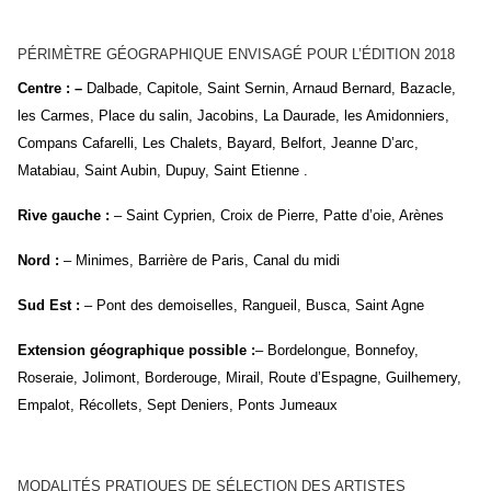
PÉRIMÈTRE GÉOGRAPHIQUE ENVISAGÉ POUR L’ÉDITION 2018
Centre : –
Dalbade, Capitole, Saint Sernin, Arnaud Bernard, Bazacle,
les Carmes, Place du salin, Jacobins, La Daurade, les Amidonniers,
Compans Cafarelli, Les Chalets, Bayard, Belfort, Jeanne D’arc,
Matabiau, Saint Aubin, Dupuy, Saint Etienne .
Rive gauche :
– Saint Cyprien, Croix de Pierre, Patte d’oie, Arènes
Nord
:
– Minimes, Barrière de Paris, Canal du midi
Sud Est
:
– Pont des demoiselles, Rangueil, Busca, Saint Agne
Extension géographique possible
:
– Bordelongue, Bonnefoy,
Roseraie, Jolimont, Borderouge, Mirail, Route d’Espagne, Guilhemery,
Empalot, Récollets, Sept Deniers, Ponts Jumeaux
MODALITÉS PRATIQUES DE SÉLECTION DES ARTISTES