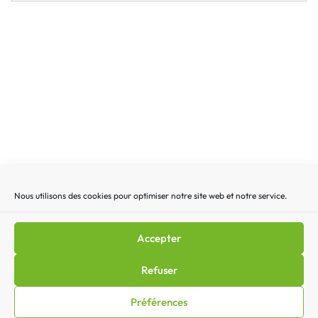
Nous utilisons des cookies pour optimiser notre site web et notre service.
Recherche
Recherc
pour
:
Accepter
Mentions légales
|
Lettre d’actualité
|
Gestion des
Refuser
cookies
|
Politique de confidentialité
|
Politique de cookies
Préférences
(EU)
|
Contact