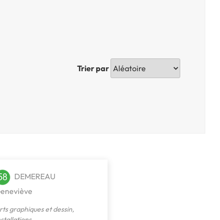
Trier par
DEMEREAU
eneviève
rts graphiques et dessin
,
nstallations