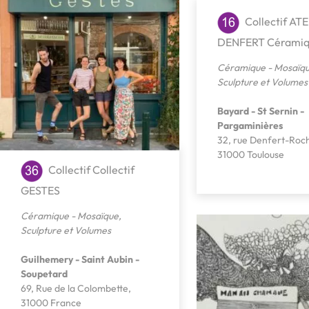
Collectif AT
DENFERT Cérami
Céramique - Mosaïq
Sculpture et Volumes
Bayard - St Sernin -
Pargaminières
32, rue Denfert-Roc
31000 Toulouse
Collectif Collectif
GESTES
Céramique - Mosaïque
,
Sculpture et Volumes
Guilhemery - Saint Aubin -
Soupetard
69, Rue de la Colombette,
31000 France