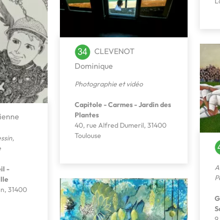
L
CLEVENOT
Dominique
Photographie et vidéo
Capitole - Carmes - Jardin des
Plantes
ienne
40, rue Alfred Dumeril, 31400
Toulouse
ssin
,
e
A
l -
P
lle
en, 31400
G
S
9