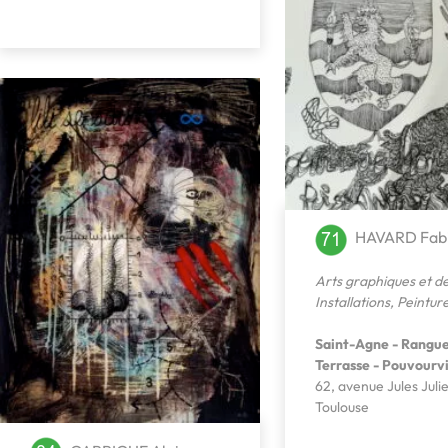
HAVARD Fab
Arts graphiques et de
Installations
,
Peintur
Saint-Agne - Ranguei
Terrasse - Pouvourvi
62, avenue Jules Juli
Toulouse