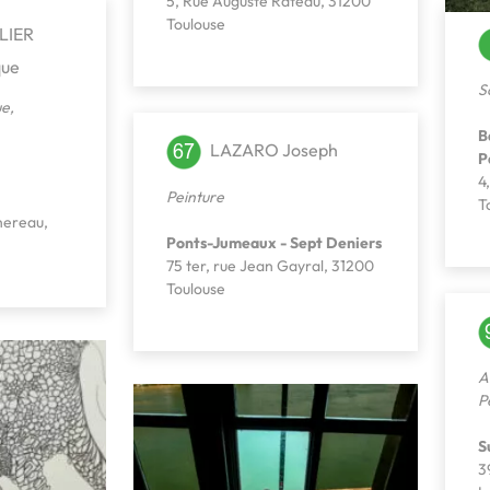
5, Rue Auguste Râteau, 31200
Toulouse
ELIER
que
S
ue
,
B
LAZARO Joseph
P
4
Peinture
T
hereau,
Ponts-Jumeaux - Sept Deniers
75 ter, rue Jean Gayral, 31200
Toulouse
A
P
S
3