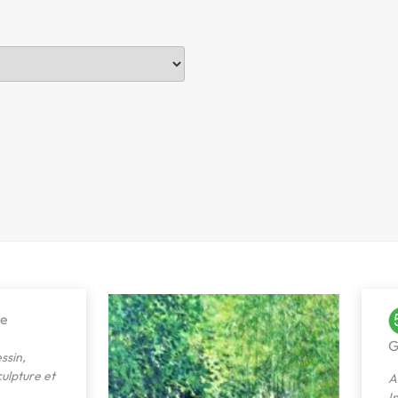
ie
G
ssin
,
ulpture et
A
I