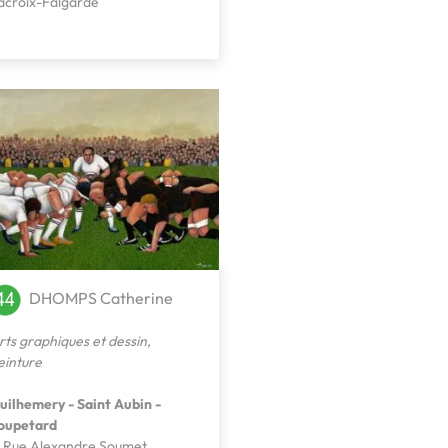
acroix-Falgarde
DHOMPS Catherine
rts graphiques et dessin
,
einture
uilhemery - Saint Aubin -
oupetard
, Rue Alexandre Soumet,