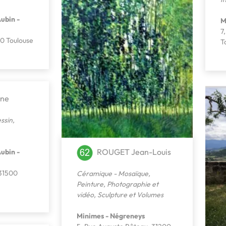
ubin -
M
7
00 Toulouse
T
ine
ssin
,
ROUGET Jean-Louis
ubin -
 31500
Céramique - Mosaïque
,
Peinture
,
Photographie et
vidéo
,
Sculpture et Volumes
Minimes - Négreneys