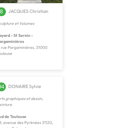
JACQUES Christian
culpture et Volumes
ayard - St Sernin -
argaminières
, rue Pargaminières, 31000
oulouse
DONAIRE Sylvie
rts graphiques et dessin
,
einture
ud de Toulouse
9, avenue des Pyrénées 31120,