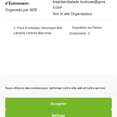
lesartsenbalade.toulouse@gma
d’Évènement:
il.com
Organisés par AEB
Voir le site Organisateur
Exposition au Falcou
Feux d’ivresses, Véronique Brill,
Librairie Ombres Blanches
(Colomiers)
Nous utilisons des cookies pour optimiser notre site web et notre service.
Recherche
Recherc
pour
:
Accepter
Mentions légales
|
Lettre d’actualité
|
Gestion des
Refuser