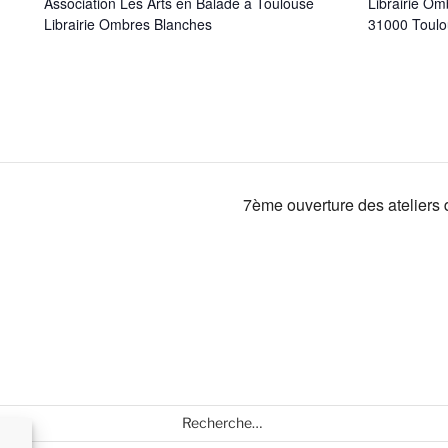
Association Les Arts en Balade à Toulouse
Librairie O
Librairie Ombres Blanches
31000 Toul
7ème ouverture des ateliers d
Recherche
pour