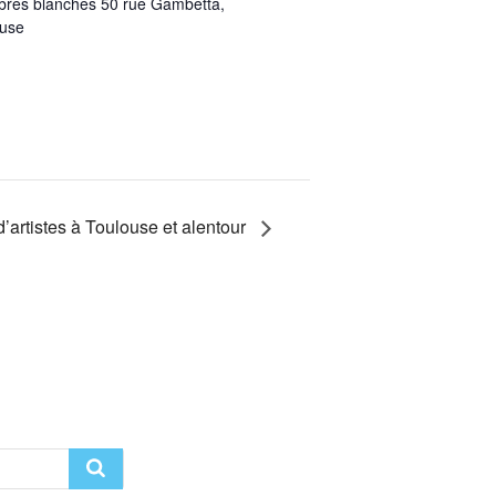
mbres blanches 50 rue Gambetta,
ouse
’artistes à Toulouse et alentour
Recherche