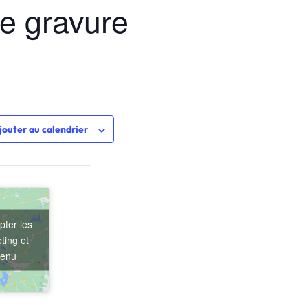
se gravure
jouter au calendrier
pter les
ting et
tenu