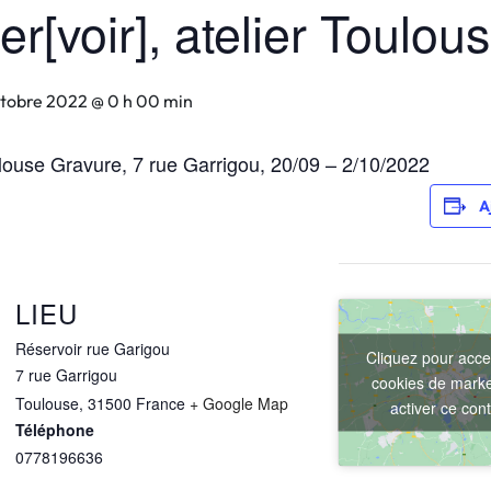
er[voir], atelier Toulou
ctobre 2022 @ 0 h 00 min
oulouse Gravure, 7 rue Garrigou, 20/09 – 2/10/2022
A
LIEU
Réservoir rue Garigou
Cliquez pour acce
7 rue Garrigou
cookies de marke
Toulouse
,
31500
France
+ Google Map
activer ce con
Téléphone
0778196636