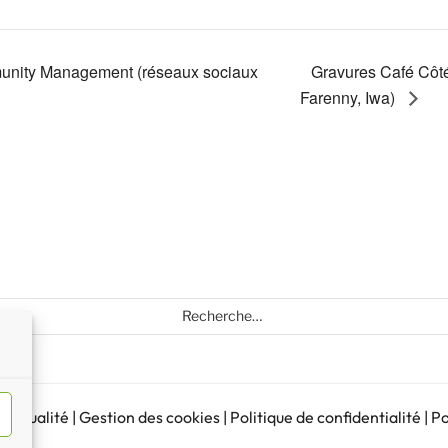
munity Management (réseaux sociaux
Gravures Café Côté
Farenny, Iwa)
Recherche
pour
:
d’actualité
|
Gestion des cookies
|
Politique de confidentialité
|
Po