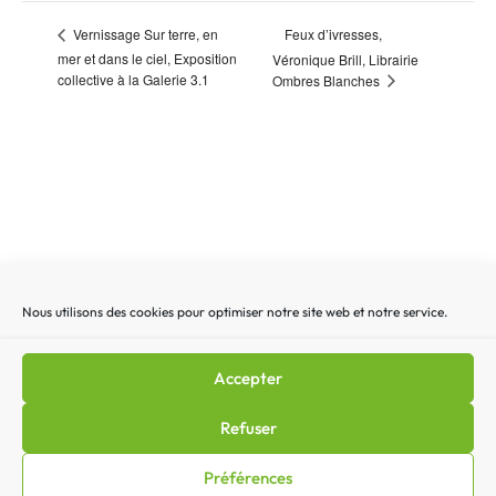
Feux d’ivresses,
Vernissage Sur terre, en
mer et dans le ciel, Exposition
Véronique Brill, Librairie
collective à la Galerie 3.1
Ombres Blanches
Nous utilisons des cookies pour optimiser notre site web et notre service.
Recherche
Recherc
pour
:
Accepter
Mentions légales
|
Lettre d’actualité
|
Gestion des
Refuser
cookies
|
Politique de confidentialité
|
Politique de cookies
Préférences
(EU)
|
Contact