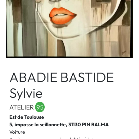
ABADIE BASTIDE
Sylvie
ATELIER
95
Est de Toulouse
5, impasse la seillonnette, 31130 PIN BALMA
Voiture