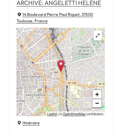
ARCHIVÉ: ANGELETTI HÉLÈNE
14 Boulevard Pierre Paul Riquet, 31500
Toulouse, France
+
−
Leaflet
| ©
OpenStreetMap
contributors
Itinéraire