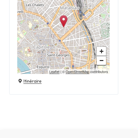
+
−
Leaflet
| ©
OpenStreetMap
contributors
Itinéraire