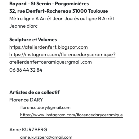
Bayard - St Sernin - Pargaminières
32, rue Denfert-Rochereau 31000 Toulouse
Métro ligne A Arrêt Jean Jaurès ou ligne B Arrêt
Jeanne d'arc
Sculpture et Volumes
https://atelierdenfert.blogspot.com
https://instagram.com/florencedaryceramique?
atelierdenfertceramique@gmail.com
0
6
8
6
4
4
3
2
8
4
Artistes de ce collectif
Florence DARY
florence.dary@gmail.com
https://www.instagram.com/florencedaryceramique
Anne KURZBERG
anne.kurzberg@gmail.com