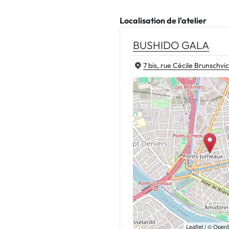
Localisation de l'atelier
BUSHIDO GALA
7 bis, rue Cécile Brunschvi
Leaflet
| ©
OpenS