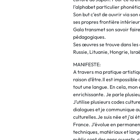
l’alphabet particulier phonét
Son but c’est de ouvrir via son 
ses propres frontière intérieur
Gala transmet son savoir faire 
pédagogiques.
Ses œuvres se trouve dans les
Russie, Lituanie, Hongrie, Isra
MANIFESTE:
A travers ma pratique artistiq
raison d’être.Il est impossible
tout une langue. En cela, mon
enrichissante. Je parle plusie
J’utilise plusieurs codes cultur
dialogues et je communique au
culturelles.Je suis née et j’ai é
France. J’évolue en permanenc
techniques, matériaux et lang
public sont des gens ouverts, 