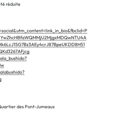
té réduite
ocial&utm_content=link_in_bio&fbclid=P
0YwZhcHBfaWQMMjU2MjgxMDQwNTU4A
k6LcJ15G7Bz3AEy4crJ87BpeUKDD8H51
Kd3267AFjcg
ala_bushido?
Mw
alabushido?
g
e Quartier des Pont-Jumeaux