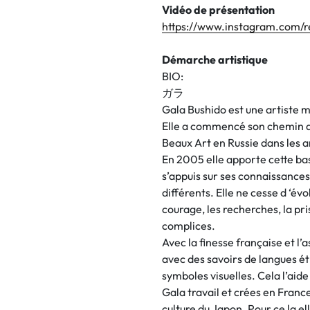
Vidéo de présentation
https://www.instagram.com/
Démarche artistique
BIO:
ガラ
Gala Bushido est une artiste mu
Elle a commencé son chemin d’
Beaux Art en Russie dans les 
En 2005 elle apporte cette ba
s’appuis sur ses connaissances
différents. Elle ne cesse d ‘év
courage, les recherches, la pr
complices.
Avec la finesse française et l’
avec des savoirs de langues ét
symboles visuelles. Cela l’ai
Gala travail et crées en France
culture du Japon. Pour ce la e