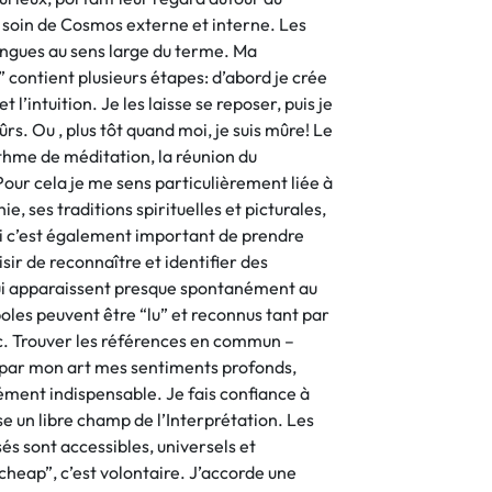
soin de Cosmos externe et interne. Les
angues au sens large du terme. Ma
contient plusieurs étapes: d’abord je crée
 l’intuition. Je les laisse se reposer, puis je
ûrs. Ou , plus tôt quand moi, je suis mûre! Le
thme de méditation, la réunion du
Pour cela je me sens particulièrement liée à
ie, ses traditions spirituelles et picturales,
 c’est également important de prendre
aisir de reconnaître et identifier des
i apparaissent presque spontanément au
oles peuvent être “lu” et reconnus tant par
. Trouver les références en commun –
 par mon art mes sentiments profonds,
lément indispensable. Je fais confiance à
se un libre champ de l’Interprétation. Les
sés sont accessibles, universels et
“cheap”, c’est volontaire. J’accorde une