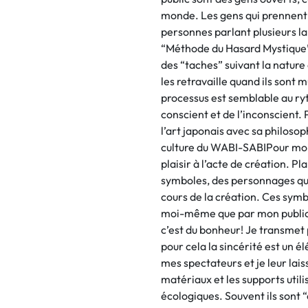
monde. Les gens qui prennent 
personnes parlant plusieurs l
“Méthode du Hasard Mystique” 
des “taches” suivant la nature et
les retravaille quand ils sont m
processus est semblable au ry
conscient et de l’inconscient. 
l’art japonais avec sa philosoph
culture du WABI-SABIPour moi
plaisir à l’acte de création. Pl
symboles, des personnages qu
cours de la création. Ces symb
moi-même que par mon public
c’est du bonheur! Je transmet
pour cela la sincérité est un é
mes spectateurs et je leur lais
matériaux et les supports utili
écologiques. Souvent ils sont 