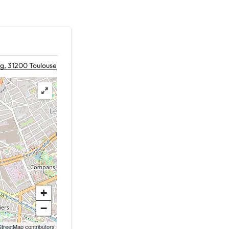
cg, 31200 Toulouse
+
−
treetMap
contributors