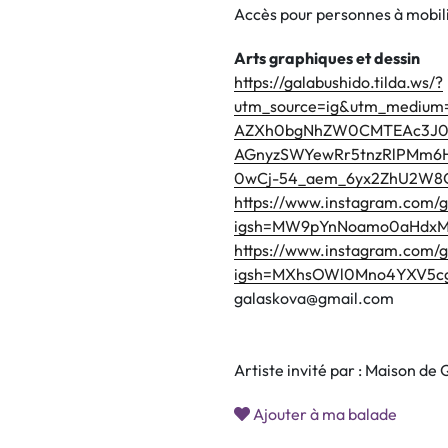
Accès pour personnes à mobili
Arts graphiques et dessin
https://galabushido.tilda.ws/?
utm_source=ig&utm_medium=s
AZXh0bgNhZW0CMTEAc3J
AGnyzSWYewRr5tnzRlPMm6H
0wCj-54_aem_6yx2ZhU2W8Q
https://www.instagram.com/g
igsh=MW9pYnNoamo0aHdx
https://www.instagram.com/g
igsh=MXhsOWl0Mno4YXV5c
galaskova@gmail.com
Artiste invité par : Maison d
Ajouter à ma balade