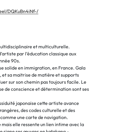
reel/DQKuBn4iNf-/
ltidisciplinaire et multiculturelle.
artiste par l’éducation classique aux
année 90s.
se solide en immigration, en France. Gala
, et sa maitrise de matière et supports
oluer sur son chemin pas toujours facile. Le
ise de conscience et détermination sont ses
assiduité japonaise cette artiste avance
rangères, des codes culturelle et des
de comme une carte de navigation.
 mais elle ressente un lien intime avec la
lle signe ses œuvres en katakana –