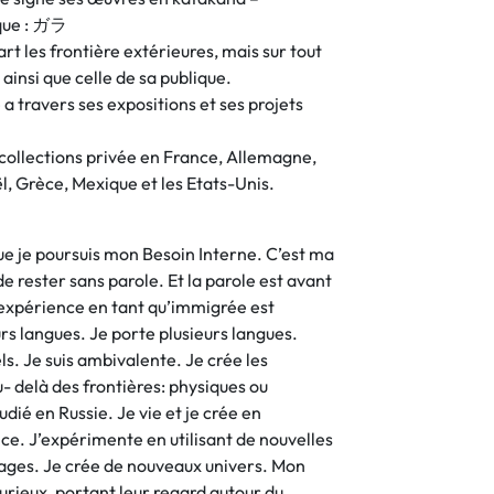
ique : ガラ
art les frontière extérieures, mais sur tout
 ainsi que celle de sa publique.
a travers ses expositions et ses projets
 collections privée en France, Allemagne,
ël, Grèce, Mexique et les Etats-Unis.
ue je poursuis mon Besoin Interne. C’est ma
 de rester sans parole. Et la parole est avant
 expérience en tant qu’immigrée est
urs langues. Je porte plusieurs langues.
els. Je suis ambivalente. Je crée les
- delà des frontières: physiques ou
tudié en Russie. Je vie et je crée en
e. J’expérimente en utilisant de nouvelles
ages. Je crée de nouveaux univers. Mon
curieux, portant leur regard autour du