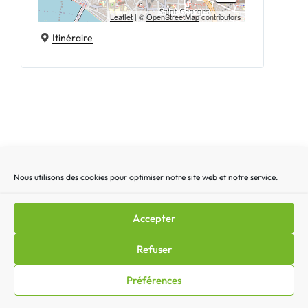
Leaflet
| ©
OpenStreetMap
contributors
Itinéraire
Nous utilisons des cookies pour optimiser notre site web et notre service.
Recherche
Recherc
pour
:
Accepter
Mentions légales
|
Lettre d’actualité
|
Gestion des
Refuser
cookies
|
Politique de confidentialité
|
Politique de cookies
Préférences
(EU)
|
Contact