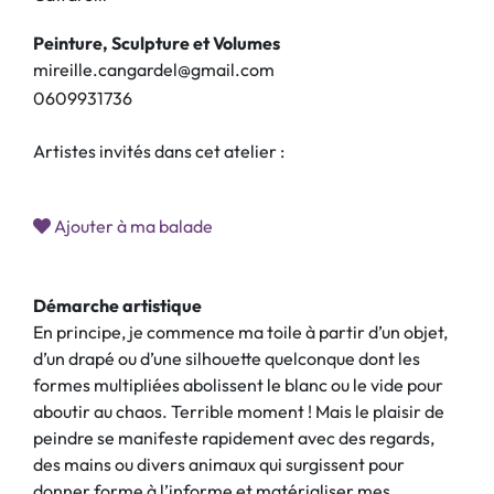
Peinture, Sculpture et Volumes
mireille.cangardel@gmail.com
0
6
0
9
9
3
1
7
3
6
Artistes invités dans cet atelier :
Ajouter à ma balade
Démarche artistique
En principe, je commence ma toile à partir d’un objet,
d’un drapé ou d’une silhouette quelconque dont les
formes multipliées abolissent le blanc ou le vide pour
aboutir au chaos. Terrible moment ! Mais le plaisir de
peindre se manifeste rapidement avec des regards,
des mains ou divers animaux qui surgissent pour
donner forme à l’informe et matérialiser mes