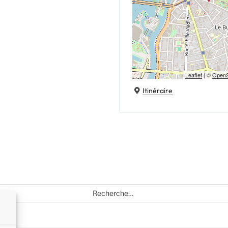
Leaflet
| ©
OpenS
Itinéraire
Recherche
pour
: