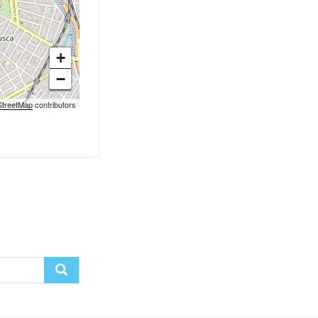
+
−
treetMap
contributors
Recherche