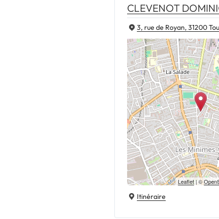
CLEVENOT DOMIN
3, rue de Royan, 31200 To
Leaflet
| ©
OpenS
Itinéraire