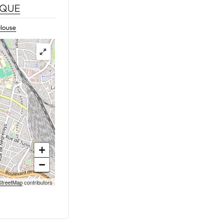
IQUE
ulouse
+
−
treetMap
contributors