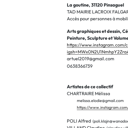
La goutine, 31120 Pinsaguel
TAD MAIRIE LACROIX FALGA
Accès pour personnes à mobili
Arts graphiques et dessin, C
Peinture, Sculpture et Volum
https://www.instagram.com/col
igsh=MWx0N2U1NmhpY2Zra
artuel2019@gmail.com
0
6
3
8
3
6
6
7
3
9
Artistes de ce collectif
CHARTRAIRE Mélissa
melissa.elodie@gmail.com
https://www.instagram.co
POLI Alfred
(poli.klajn@wanadoo
VILLAND Claudine