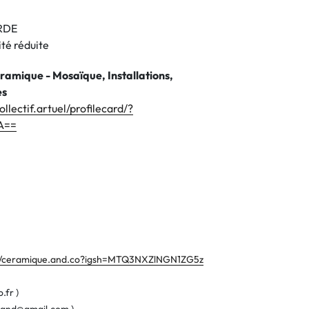
RDE
té réduite
éramique - Mosaïque, Installations,
es
lectif.artuel/profilecard/?
A==
m/ceramique.and.co?igsh=MTQ3NXZlNGN1ZG5z
.fr )