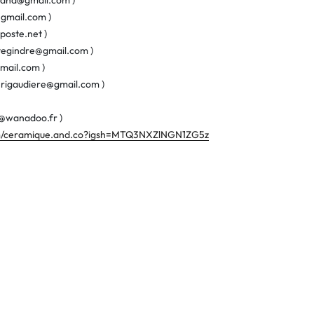
lland@gmail.com )
gmail.com )
oste.net )
tegindre@gmail.com )
gmail.com )
.rigaudiere@gmail.com )
n@wanadoo.fr )
m/ceramique.and.co?igsh=MTQ3NXZlNGN1ZG5z