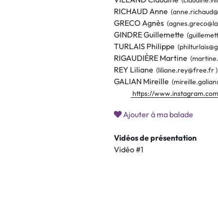
(claudine.vi
RICHAUD Anne
(anne.richaud@
GRECO Agnès
(agnes.greco@lap
GINDRE Guillemette
(guillemet
TURLAIS Philippe
(philturlais@
RIGAUDIÈRE Martine
(martine
REY Liliane
(liliane.rey@free.fr )
GALIAN Mireille
(mireille.galia
https://www.instagram.co
Ajouter à ma balade
Vidéos de présentation
Vidéo #1