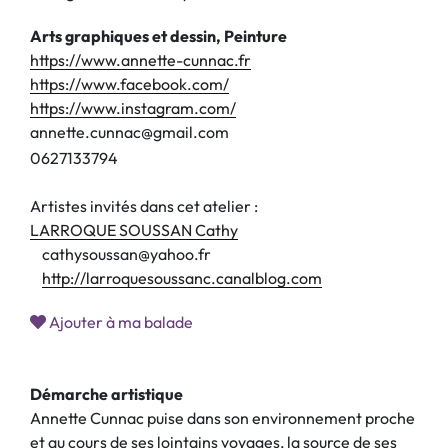
Arts graphiques et dessin, Peinture
https://www.annette-cunnac.fr
https://www.facebook.com/
https://www.instagram.com/
annette.cunnac@gmail.com
0
6
2
7
1
3
3
7
9
4
Artistes invités dans cet atelier :
LARROQUE SOUSSAN Cathy
cathysoussan@yahoo.fr
http://larroquesoussanc.canalblog.com
Ajouter à ma balade
Démarche artistique
Annette Cunnac puise dans son environnement proche
et au cours de ses lointains voyages, la source de ses