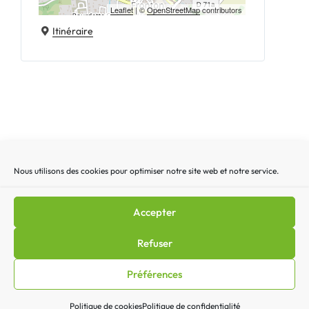
Leaflet
| ©
OpenStreetMap
contributors
Itinéraire
Nous utilisons des cookies pour optimiser notre site web et notre service.
Recherche
Recherc
pour
:
Accepter
Mentions légales
|
Lettre d’actualité
|
Gestion des
Refuser
cookies
|
Politique de confidentialité
|
Politique de cookies
Préférences
(EU)
|
Contact
Politique de cookies
Politique de confidentialité