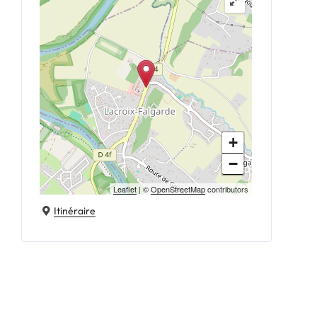
+
−
Leaflet
| ©
OpenStreetMap
contributors
Itinéraire