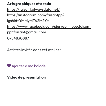
Arts graphiques et dessin
https://faisant.alwaysdata.net/
https://instagram.com/faisantpp?
igshid=YmMyMTA2M2Y=
https://www.facebook.com/pierrephilippe.faisant
pphfaisant@gmail.com
0
7
5
4
8
3
0
8
8
7
Artistes invités dans cet atelier :
Ajouter à ma balade
Vidéo de présentation