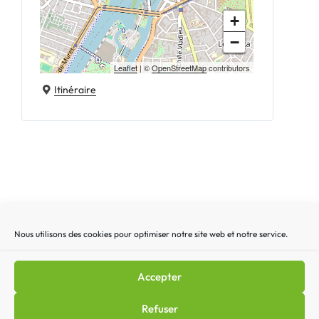
+
−
Leaflet
| ©
OpenStreetMap
contributors
Itinéraire
Nous utilisons des cookies pour optimiser notre site web et notre service.
Recherche
Recherc
pour
:
Accepter
Mentions légales
|
Lettre d’actualité
|
Gestion des
Refuser