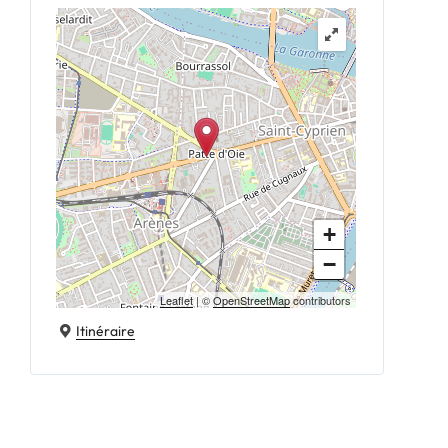
+
−
Leaflet
| ©
OpenStreetMap
contributors
Itinéraire