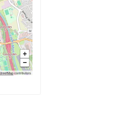
+
−
treetMap
contributors