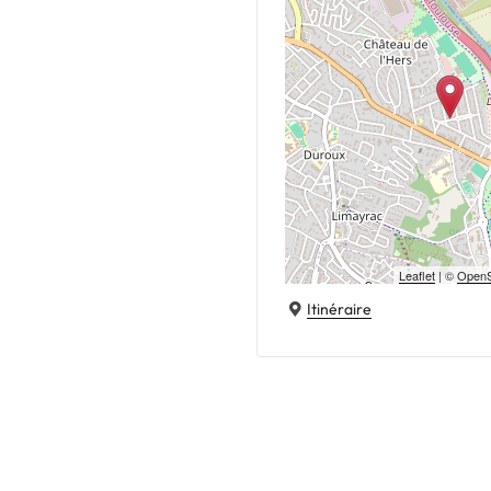
Leaflet
| ©
OpenS
Itinéraire