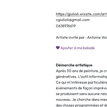
https://giulioli.wixsite.com/art
cgiulioli@gmail.com
0
6
1
8
9
7
6
6
1
9
Artiste invité par : Antoine Voi
Ajouter à ma balade
Démarche artistique
Après 30 ans de peinture, je
génératives. L’outil informat
Ce qui m’intéresse particulière
événements de façon imprévue
se produisent sans aucune rais
nouveau. Je cherche dans mes 
des choses programmées et de