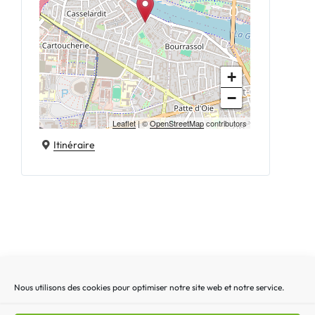
+
−
Leaflet
| ©
OpenStreetMap
contributors
Itinéraire
Nous utilisons des cookies pour optimiser notre site web et notre service.
Recherche
Recherc
pour