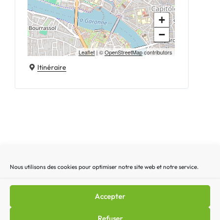
+
−
Leaflet
| ©
OpenStreetMap
contributors
Itinéraire
Nous utilisons des cookies pour optimiser notre site web et notre service.
Recherche
Recherc
pour
:
Accepter
Mentions légales
|
Lettre d’actualité
|
Gestion des
Refuser