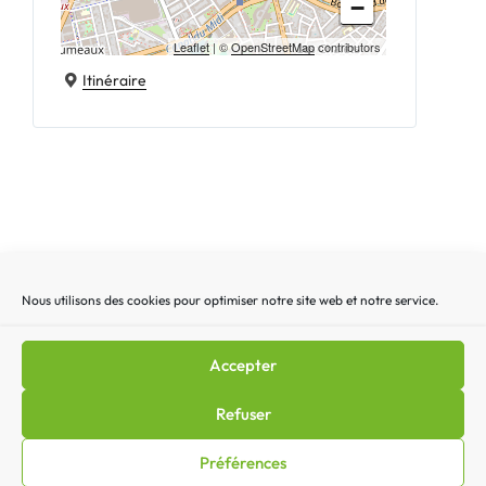
−
Leaflet
| ©
OpenStreetMap
contributors
Itinéraire
Nous utilisons des cookies pour optimiser notre site web et notre service.
Recherche
Recherc
pour
:
Accepter
Mentions légales
|
Lettre d’actualité
|
Gestion des
Refuser
cookies
|
Politique de confidentialité
|
Politique de cookies
Préférences
(EU)
|
Contact