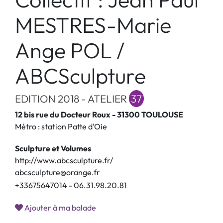
MESTRES-Marie
Ange POL /
ABCSculpture
EDITION 2018 - ATELIER
37
12 bis rue du Docteur Roux - 31300 TOULOUSE
Métro : station Patte d'Oie
Sculpture et Volumes
http://www.abcsculpture.fr/
abcsculpture@orange.fr
+
3
3
6
7
5
6
4
7
0
1
4
-
0
6
.
3
1
.
9
8
.
2
0
.
8
1
Ajouter à ma balade