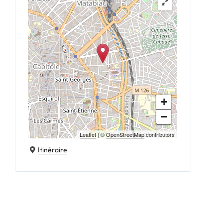
+
−
Leaflet
| ©
OpenStreetMap
contributors
Itinéraire