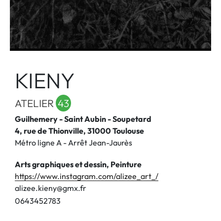
KIENY
ATELIER
43
Guilhemery - Saint Aubin - Soupetard
4, rue de Thionville, 31000 Toulouse
Métro ligne A - Arrêt Jean-Jaurès
Arts graphiques et dessin, Peinture
https://www.instagram.com/alizee_art_/
alizee.kieny@gmx.fr
0
6
4
3
4
5
2
7
8
3