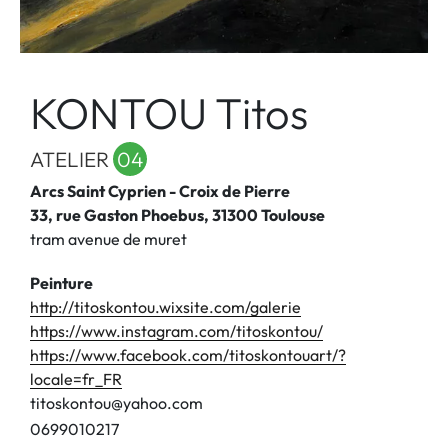
KONTOU Titos
ATELIER
04
Arcs Saint Cyprien - Croix de Pierre
33, rue Gaston Phoebus, 31300 Toulouse
tram avenue de muret
Peinture
http://titoskontou.wixsite.com/galerie
https://www.instagram.com/titoskontou/
https://www.facebook.com/titoskontouart/?
locale=fr_FR
titoskontou@yahoo.com
0
6
9
9
0
1
0
2
1
7