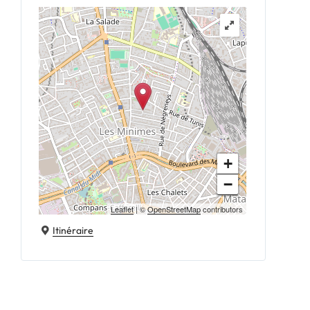
+
−
Leaflet
| ©
OpenStreetMap
contributors
Itinéraire