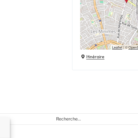
Leaflet
| ©
OpenS
Itinéraire
Recherche
pour
: