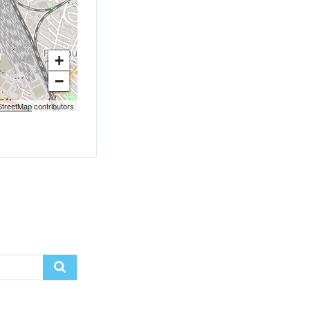
+
−
treetMap
contributors
Recherche