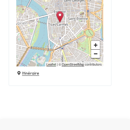
+
−
Leaflet
| ©
OpenStreetMap
contributors
Itinéraire