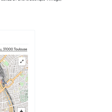
u, 31000 Toulouse
+