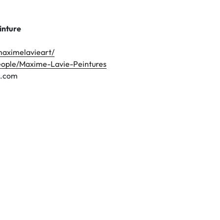
inture
maximelavieart/
eople/Maxime-Lavie-Peintures
e.com