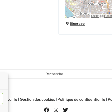
Leaflet
| ©
OpenS
Itinéraire
Recherche
pour
:
d’actualité
|
Gestion des cookies
|
Politique de confidentialité
|
Po