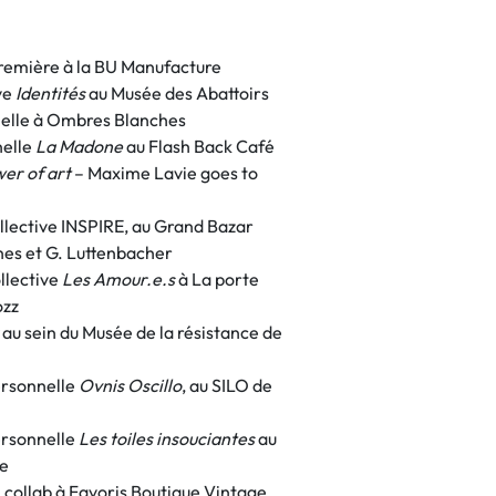
remière à la BU Manufacture
ve
Identités
au Musée des Abattoirs
elle à Ombres Blanches
nelle
La Madone
au Flash Back Café
er of art
– Maxime Lavie goes to
llective INSPIRE, au Grand Bazar
nes et G. Luttenbacher
llective
Les Amour.e.s
à La porte
ozz
au sein du Musée de la résistance de
ersonnelle
Ovnis Oscillo
, au SILO de
ersonnelle
Les toiles insouciantes
au
se
 collab à Favoris Boutique Vintage,