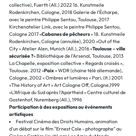
collective), Fuerth (All.) 2022 16. Kunstmeile
Rodenkirchen, Cologne, 2018 Galerie de l’Écharpe,
avec le peintre Philippe Sentou, Toulouse, 2017
Kirchenatelier Link, avec le peintre Philippe Sentou,
Cologne 2017 «
Cabanes de pêcheurs
» 18. Kunstmeile
Rodenkirchen, Cologne (annulée), 2020 «Out of the
City » Atelier Alen, Munich (All.), 2016 «
Toulouse – ville
sécurisée ?
» Bibliothèque de l’Arsenal, Toulouse, 2013
La Chapelle, exposition collective « Regards croisés »,
Toulouse. 2012 «
Paix
» WDR (chaine télé allemande),
Cologne, 2002 « Ombres et lumières » Pari, (It.) 2001
«The History of Art » Art Cologne Off, Cologne,1999
«L’Afrique du Sud après l’Apartheid » Centre culturel de
Gostenhof, Nuremberg (All.), 1996
Participation à des expositions ou événements
artistiques
Festival Cinéma des Droits Humains, animation
d'un débat sur le film "Ernest Cole - photographe" au
Cinéma Cratère (invité par Les Amis du Monde