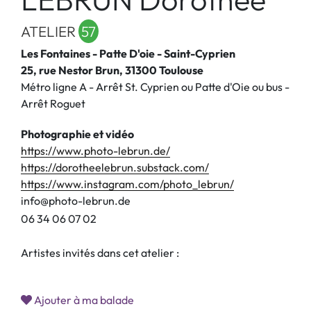
ATELIER
57
Les Fontaines - Patte D'oie - Saint-Cyprien
25, rue Nestor Brun, 31300 Toulouse
Métro ligne A - Arrêt St. Cyprien ou Patte d'Oie ou bus -
Arrêt Roguet
Photographie et vidéo
https://www.photo-lebrun.de/
https://dorotheelebrun.substack.com/
https://www.instagram.com/photo_lebrun/
info@photo-lebrun.de
0
6
3
4
0
6
0
7
0
2
Artistes invités dans cet atelier :
Ajouter à ma balade