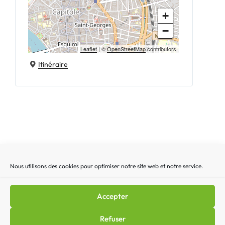
+
−
Leaflet
| ©
OpenStreetMap
contributors
Itinéraire
Nous utilisons des cookies pour optimiser notre site web et notre service.
Recherche
Recherc
pour
:
Accepter
Mentions légales
|
Lettre d’actualité
|
Gestion des
Refuser