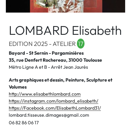
LOMBARD Elisabeth
EDITION 2025 - ATELIER
17
Bayard - St Sernin - Pargaminières
35, rue Denfert Rochereau, 31000 Toulouse
Métro Ligne A et B - Arrêt Jean Jaurès
Arts graphiques et dessin, Peinture, Sculpture et
Volumes
http://www.elisabethlombard.com
https://instagram.com/lombard_elisabeth/
https://Facebook.com/ElisabethLombard31/
lombard.tisseuse.dimages@gmail.com
0
6
8
2
8
6
0
6
1
7